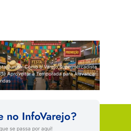
sta Junina: Como o Varejo Supermercadista
de Aproveitar a Temporada para Alavancar
ndas
e no InfoVarejo?
que se passa por aqui!