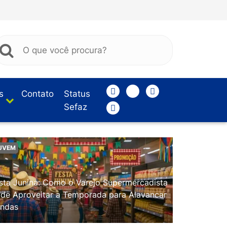
s
Contato
Status
Sefaz
UVEM
sta Junina: Como o Varejo Supermercadista
de Aproveitar a Temporada para Alavancar
ndas