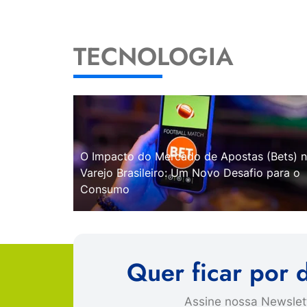
TECNOLOGIA
O Impacto do Mercado de Apostas (Bets) 
Varejo Brasileiro: Um Novo Desafio para o
Consumo
Quer ficar por 
Assine nossa Newslett