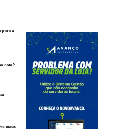
 para a
sa nota?
ssa
tre esses