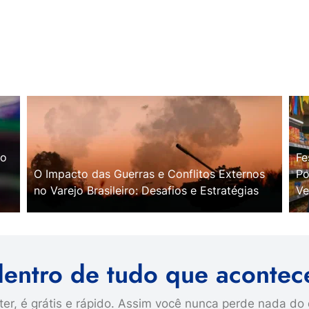
no
Fe
O Impacto das Guerras e Conflitos Externos
Po
no Varejo Brasileiro: Desafios e Estratégias
Ve
dentro de tudo que acontec
er, é grátis e rápido. Assim você nunca perde nada do 