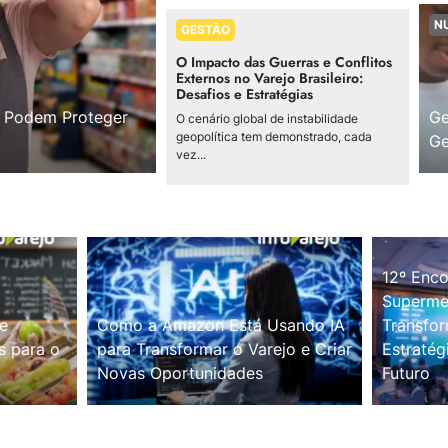
N
GESTÃO
O Impacto das Guerras e Conflitos
Externos no Varejo Brasileiro:
Desafios e Estratégias
s Podem Proteger
Ge
O cenário global de instabilidade
geopolítica tem demonstrado, cada
Ge
vez...
12º Enco
Supermer
e
Como a Amazon Está Usando IA
Transfor
s para o
para Transformar o Varejo e Criar
Estratég
Novas Oportunidades
Futuro