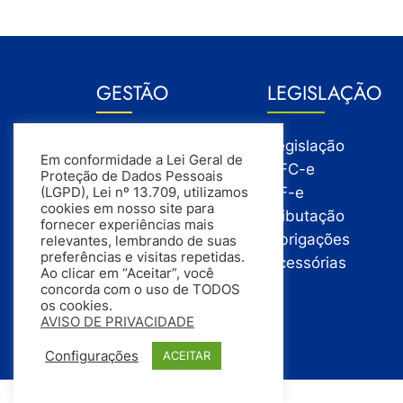
GESTÃO
LEGISLAÇÃO
Gestão
Legislação
Em conformidade a Lei Geral de
Gestão Financeira
NFC-e
Proteção de Dados Pessoais
Gestão de Pessoas
NF-e
(LGPD), Lei nº 13.709, utilizamos
cookies em nosso site para
Compras
Tributação
fornecer experiências mais
Estoque
Obrigações
relevantes, lembrando de suas
preferências e visitas repetidas.
Vendas
Acessórias
Ao clicar em “Aceitar”, você
concorda com o uso de TODOS
os cookies.
AVISO DE PRIVACIDADE
Configurações
ACEITAR