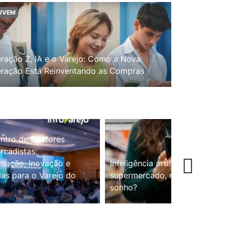
UVEM
ração Z, IA e o Varejo: Como a Nova
ração Está Reinventando as Compras
ntro de Gestores
cadistas:
mação, Inovação e
Inteligência artificial no
ias para o Varejo do
supermercado, realidade ou
sonho?