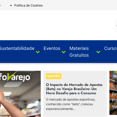
e
Política de Cookies
Sustentabilidade
Eventos
Materiais
Curso
Gratuitos
GESTÃO
N
O Impacto do Mercado de Apostas
(Bets) no Varejo Brasileiro: Um
Novo Desafio para o Consumo
Fe
O mercado de apostas esportivas,
Po
conhecido como "bets", cresceu
Ve
exponencialmente...