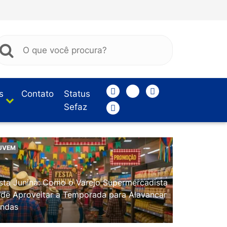
s
Contato
Status
Sefaz
UVEM
sta Junina: Como o Varejo Supermercadista
de Aproveitar a Temporada para Alavancar
ndas