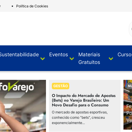
e
Política de Cookies
Sustentabilidade
Eventos
Materiais
Curso
Gratuitos
GESTÃO
N
O Impacto do Mercado de Apostas
(Bets) no Varejo Brasileiro: Um
Novo Desafio para o Consumo
Fe
O mercado de apostas esportivas,
Po
conhecido como "bets", cresceu
Ve
exponencialmente...