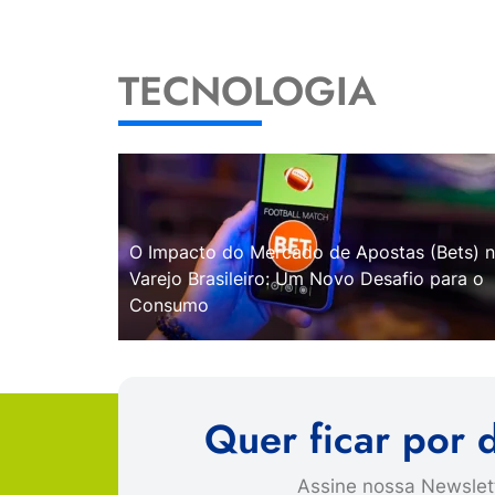
TECNOLOGIA
O Impacto do Mercado de Apostas (Bets) 
Varejo Brasileiro: Um Novo Desafio para o
Consumo
Quer ficar por 
Assine nossa Newslett