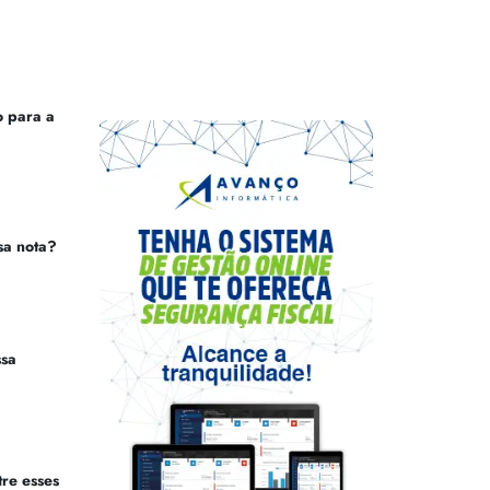
 para a
sa nota?
ssa
tre esses