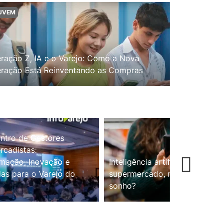
UVEM
ração Z, IA e o Varejo: Como a Nova
ração Está Reinventando as Compras
ntro de Gestores
cadistas:
mação, Inovação e
Inteligência artificial no
ias para o Varejo do
supermercado, realidade ou
sonho?