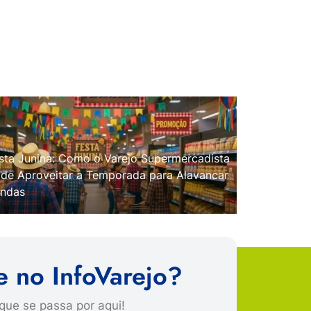
sta Junina: Como o Varejo Supermercadista
de Aproveitar a Temporada para Alavancar
ndas
e no InfoVarejo?
que se passa por aqui!