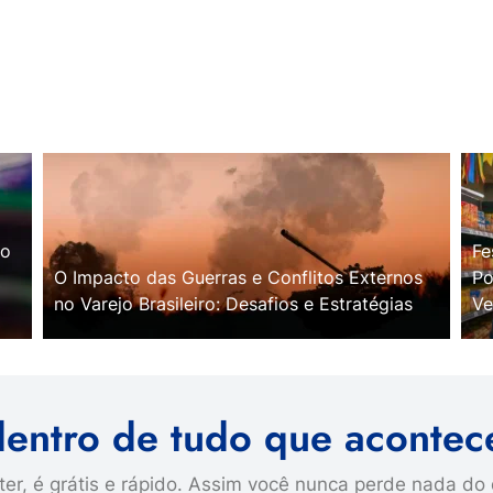
no
Fe
O Impacto das Guerras e Conflitos Externos
Po
no Varejo Brasileiro: Desafios e Estratégias
Ve
dentro de tudo que acontec
er, é grátis e rápido. Assim você nunca perde nada do 