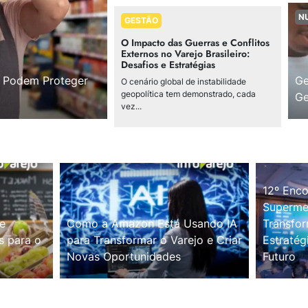
N
GESTÃO
O Impacto das Guerras e Conflitos
Externos no Varejo Brasileiro:
Desafios e Estratégias
s Podem Proteger
Ge
O cenário global de instabilidade
geopolítica tem demonstrado, cada
Ge
vez...
12º Enco
Supermer
e
Como a Amazon Está Usando IA
Transfor
s para o
para Transformar o Varejo e Criar
Estratég
Novas Oportunidades
Futuro