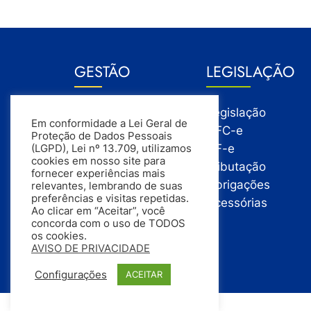
GESTÃO
LEGISLAÇÃO
Gestão
Legislação
Em conformidade a Lei Geral de
Gestão Financeira
NFC-e
Proteção de Dados Pessoais
Gestão de Pessoas
NF-e
(LGPD), Lei nº 13.709, utilizamos
cookies em nosso site para
Compras
Tributação
fornecer experiências mais
Estoque
Obrigações
relevantes, lembrando de suas
preferências e visitas repetidas.
Vendas
Acessórias
Ao clicar em “Aceitar”, você
concorda com o uso de TODOS
os cookies.
AVISO DE PRIVACIDADE
Configurações
ACEITAR