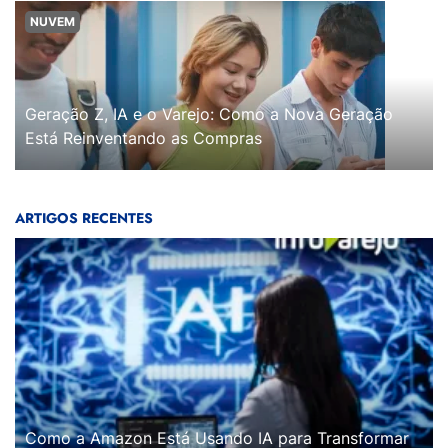
NUVEM
Geração Z, IA e o Varejo: Como a Nova Geração
Está Reinventando as Compras
ARTIGOS RECENTES
Como a Amazon Está Usando IA para Transformar