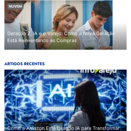
NUVEM
Geração Z, IA e o Varejo: Como a Nova Geração
Está Reinventando as Compras
ARTIGOS RECENTES
Como a Amazon Está Usando IA para Transformar