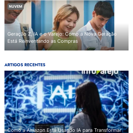
NUVEM
Geração Z, IA e o Varejo: Como a Nova Geração
Está Reinventando as Compras
ARTIGOS RECENTES
Como a Amazon Está Usando IA para Transformar