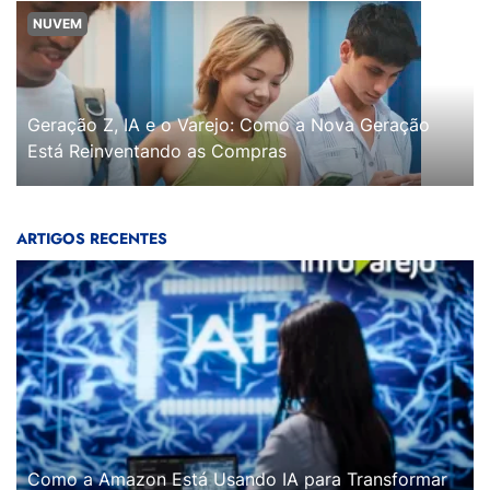
NUVEM
Geração Z, IA e o Varejo: Como a Nova Geração
Está Reinventando as Compras
ARTIGOS RECENTES
Como a Amazon Está Usando IA para Transformar