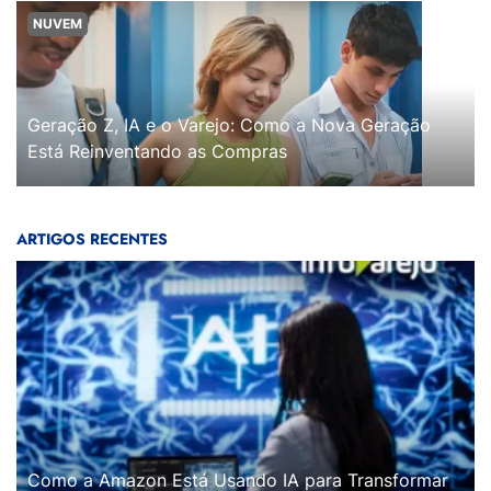
NUVEM
Geração Z, IA e o Varejo: Como a Nova Geração
Está Reinventando as Compras
ARTIGOS RECENTES
Como a Amazon Está Usando IA para Transformar