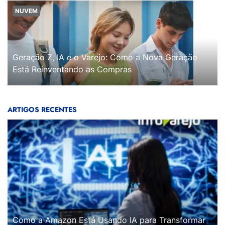
NUVEM
Geração Z, IA e o Varejo: Como a Nova Geração
Está Reinventando as Compras
ARTIGOS RECENTES
Como a Amazon Está Usando IA para Transformar