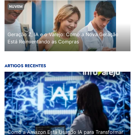
NUVEM
Geração Z, IA e o Varejo: Como a Nova Geração
Está Reinventando as Compras
ARTIGOS RECENTES
Como a Amazon Está Usando IA para Transformar