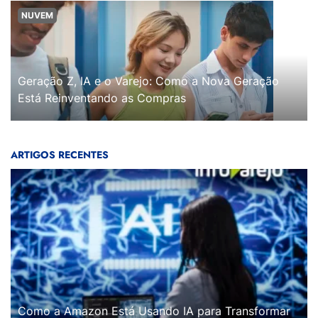
NUVEM
Geração Z, IA e o Varejo: Como a Nova Geração
Está Reinventando as Compras
ARTIGOS RECENTES
Como a Amazon Está Usando IA para Transformar