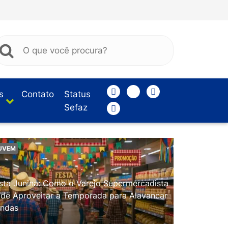
s
Contato
Status
Sefaz
UVEM
sta Junina: Como o Varejo Supermercadista
de Aproveitar a Temporada para Alavancar
ndas