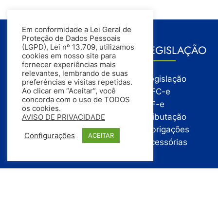
Em conformidade a Lei Geral de
Proteção de Dados Pessoais
GESTÃO
LEGISLAÇÃO
(LGPD), Lei nº 13.709, utilizamos
cookies em nosso site para
fornecer experiências mais
relevantes, lembrando de suas
Gestão
Legislação
preferências e visitas repetidas.
Gestão Financeira
NFC-e
Ao clicar em “Aceitar”, você
concorda com o uso de TODOS
Gestão de Pessoas
NF-e
os cookies.
Compras
Tributação
AVISO DE PRIVACIDADE
Estoque
Obrigações
Configurações
ACEITAR
Vendas
Acessórias