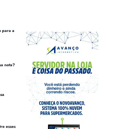
 para a
sa nota?
ssa
tre esses