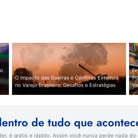
no
Fe
O Impacto das Guerras e Conflitos Externos
Po
no Varejo Brasileiro: Desafios e Estratégias
Ve
dentro de tudo que acontec
er, é grátis e rápido. Assim você nunca perde nada do 