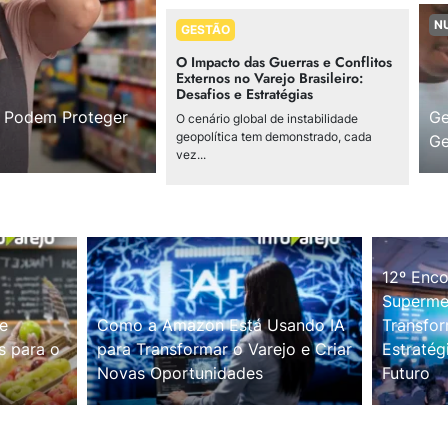
N
GESTÃO
O Impacto das Guerras e Conflitos
Externos no Varejo Brasileiro:
Desafios e Estratégias
s Podem Proteger
Ge
O cenário global de instabilidade
geopolítica tem demonstrado, cada
Ge
vez...
12º Enco
Supermer
e
Como a Amazon Está Usando IA
Transfor
s para o
para Transformar o Varejo e Criar
Estratég
Novas Oportunidades
Futuro