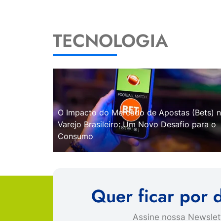
TECNOLOGIA
O Impacto do Mercado de Apostas (Bets) 
Varejo Brasileiro: Um Novo Desafio para o
Consumo
Quer ficar por 
Assine nossa Newslett