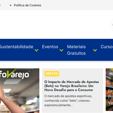
e
Política de Cookies
Sustentabilidade
Eventos
Materiais
Curso
Gratuitos
GESTÃO
N
O Impacto do Mercado de Apostas
(Bets) no Varejo Brasileiro: Um
Novo Desafio para o Consumo
Fe
O mercado de apostas esportivas,
Po
conhecido como "bets", cresceu
Ve
exponencialmente...