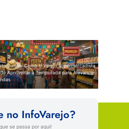
sta Junina: Como o Varejo Supermercadista
de Aproveitar a Temporada para Alavancar
ndas
e no InfoVarejo?
que se passa por aqui!