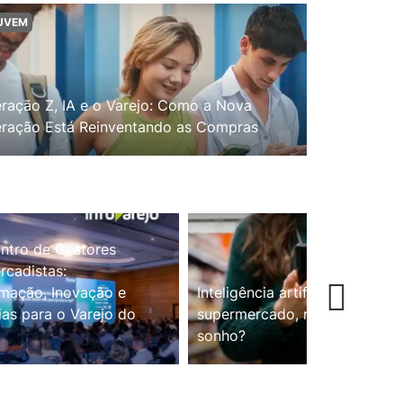
UVEM
ração Z, IA e o Varejo: Como a Nova
ração Está Reinventando as Compras
ntro de Gestores
cadistas:
mação, Inovação e
Inteligência artificial no
ias para o Varejo do
supermercado, realidade ou
sonho?