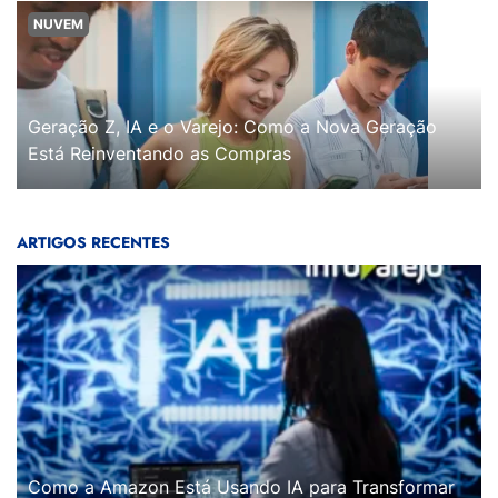
NUVEM
Geração Z, IA e o Varejo: Como a Nova Geração
Está Reinventando as Compras
ARTIGOS RECENTES
Como a Amazon Está Usando IA para Transformar