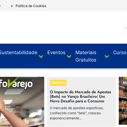
e
Política de Cookies
Sustentabilidade
Eventos
Materiais
Curso
Gratuitos
GESTÃO
N
O Impacto do Mercado de Apostas
(Bets) no Varejo Brasileiro: Um
Novo Desafio para o Consumo
Fe
O mercado de apostas esportivas,
Po
conhecido como "bets", cresceu
Ve
exponencialmente...