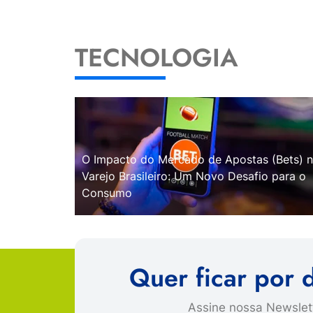
TECNOLOGIA
O Impacto do Mercado de Apostas (Bets) 
Varejo Brasileiro: Um Novo Desafio para o
Consumo
Quer ficar por 
Assine nossa Newslett