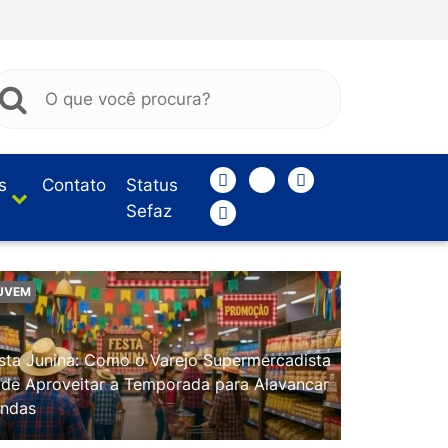
s
Contato
Status
Sefaz
UVEM
sta Junina: Como o Varejo Supermercadista
de Aproveitar a Temporada para Alavancar
ndas