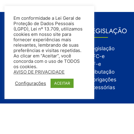
Em conformidade a Lei Geral de
Proteção de Dados Pessoais
GESTÃO
LEGISLAÇÃO
(LGPD), Lei nº 13.709, utilizamos
cookies em nosso site para
fornecer experiências mais
relevantes, lembrando de suas
Gestão
Legislação
preferências e visitas repetidas.
Gestão Financeira
NFC-e
Ao clicar em “Aceitar”, você
concorda com o uso de TODOS
Gestão de Pessoas
NF-e
os cookies.
Compras
Tributação
AVISO DE PRIVACIDADE
Estoque
Obrigações
Configurações
ACEITAR
Vendas
Acessórias