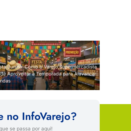
sta Junina: Como o Varejo Supermercadista
de Aproveitar a Temporada para Alavancar
ndas
e no InfoVarejo?
que se passa por aqui!