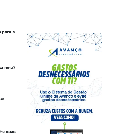
 para a
sa nota?
ssa
tre esses