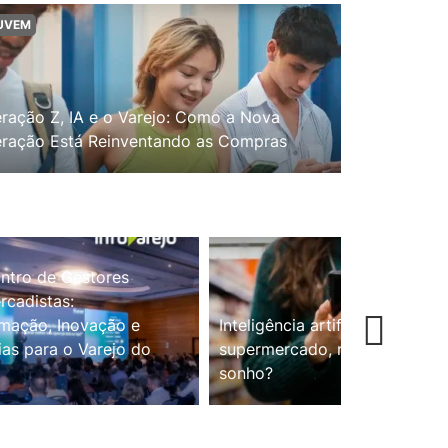
UVEM
ração Z, IA e o Varejo: Como a Nova
ração Está Reinventando as Compras
ntro de Gestores
cadistas:
mação, Inovação e
Inteligência artificial no
ias para o Varejo do
supermercado, realidade ou
sonho?