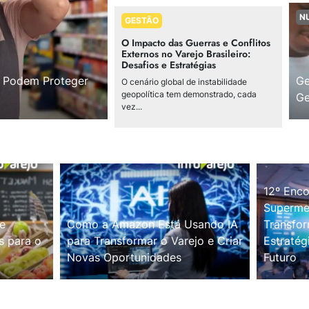
N
GESTÃO
O Impacto das Guerras e Conflitos
Externos no Varejo Brasileiro:
Desafios e Estratégias
s Podem Proteger
Ge
O cenário global de instabilidade
geopolítica tem demonstrado, cada
Ge
vez...
12º Enco
Supermer
e
Como a Amazon Está Usando IA
Transfor
s para o
para Transformar o Varejo e Criar
Estratég
Novas Oportunidades
Futuro