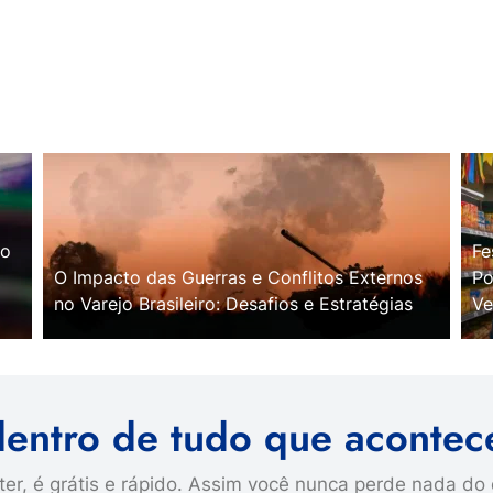
no
Fe
O Impacto das Guerras e Conflitos Externos
Po
no Varejo Brasileiro: Desafios e Estratégias
Ve
dentro de tudo que acontec
er, é grátis e rápido. Assim você nunca perde nada do 