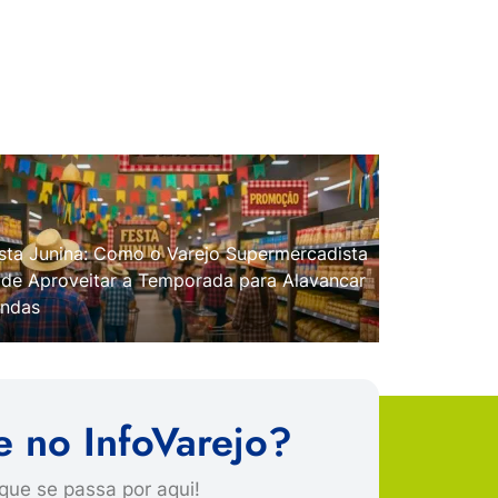
sta Junina: Como o Varejo Supermercadista
de Aproveitar a Temporada para Alavancar
ndas
e no InfoVarejo?
que se passa por aqui!