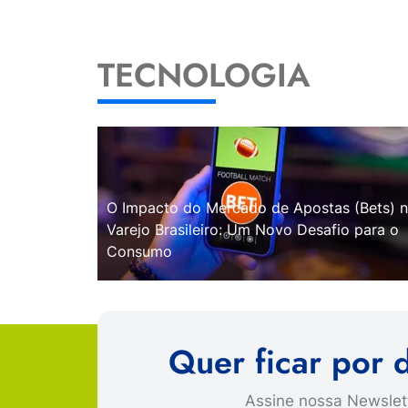
TECNOLOGIA
O Impacto do Mercado de Apostas (Bets) 
Varejo Brasileiro: Um Novo Desafio para o
Consumo
Quer ficar por 
Assine nossa Newslett