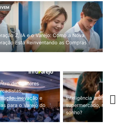
UVEM
ração Z, IA e o Varejo: Como a Nova
ração Está Reinventando as Compras
ntro de Gestores
cadistas:
mação, Inovação e
Inteligência artificial no
ias para o Varejo do
supermercado, realidade ou
sonho?