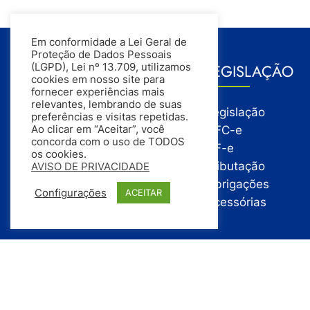
Em conformidade a Lei Geral de
Proteção de Dados Pessoais
GESTÃO
LEGISLAÇÃO
(LGPD), Lei nº 13.709, utilizamos
cookies em nosso site para
fornecer experiências mais
relevantes, lembrando de suas
Gestão
Legislação
preferências e visitas repetidas.
Gestão Financeira
NFC-e
Ao clicar em “Aceitar”, você
concorda com o uso de TODOS
Gestão de Pessoas
NF-e
os cookies.
Compras
Tributação
AVISO DE PRIVACIDADE
Estoque
Obrigações
Configurações
ACEITAR
Vendas
Acessórias