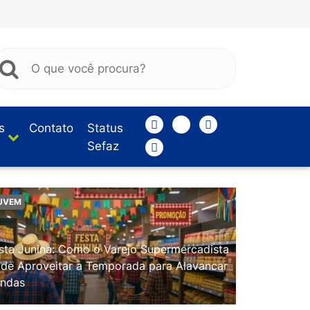
s
Contato
Status
Sefaz
UVEM
sta Junina: Como o Varejo Supermercadista
de Aproveitar a Temporada para Alavancar
ndas