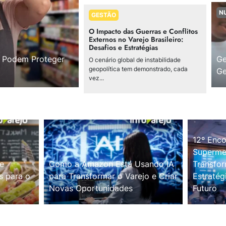
N
GESTÃO
O Impacto das Guerras e Conflitos
Externos no Varejo Brasileiro:
Desafios e Estratégias
s Podem Proteger
Ge
O cenário global de instabilidade
geopolítica tem demonstrado, cada
Ge
vez...
12º Enco
Supermer
e
Como a Amazon Está Usando IA
Transfor
s para o
para Transformar o Varejo e Criar
Estratég
Novas Oportunidades
Futuro