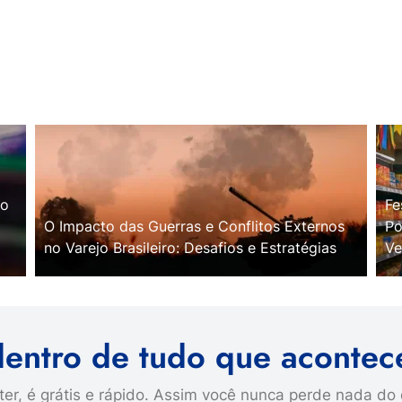
no
Fe
O Impacto das Guerras e Conflitos Externos
Po
no Varejo Brasileiro: Desafios e Estratégias
Ve
dentro de tudo que acontec
er, é grátis e rápido. Assim você nunca perde nada do 