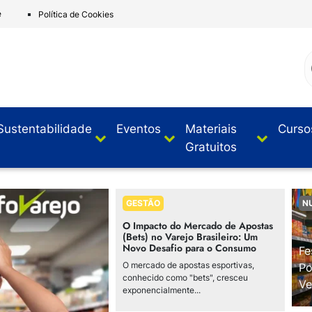
e
Política de Cookies
Sustentabilidade
Eventos
Materiais
Curso
Gratuitos
GESTÃO
N
O Impacto do Mercado de Apostas
(Bets) no Varejo Brasileiro: Um
Novo Desafio para o Consumo
Fe
O mercado de apostas esportivas,
Po
conhecido como "bets", cresceu
Ve
exponencialmente...