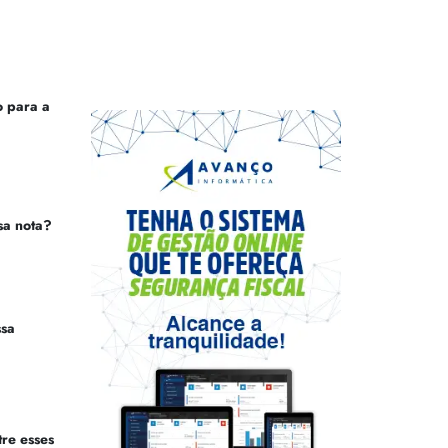
 para a
sa nota?
ssa
tre esses