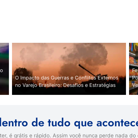
no
Fe
O Impacto das Guerras e Conflitos Externos
Po
no Varejo Brasileiro: Desafios e Estratégias
Ve
dentro de tudo que acontec
er, é grátis e rápido. Assim você nunca perde nada do 