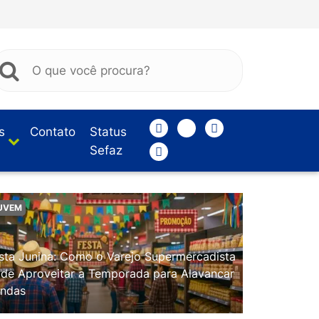
s
Contato
Status
Sefaz
UVEM
sta Junina: Como o Varejo Supermercadista
de Aproveitar a Temporada para Alavancar
ndas