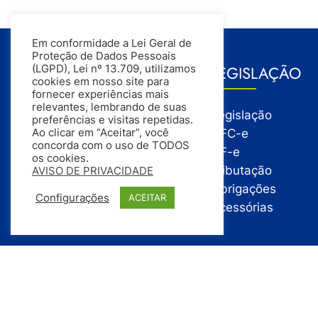
Em conformidade a Lei Geral de
Proteção de Dados Pessoais
GESTÃO
LEGISLAÇÃO
(LGPD), Lei nº 13.709, utilizamos
cookies em nosso site para
fornecer experiências mais
relevantes, lembrando de suas
Gestão
Legislação
preferências e visitas repetidas.
Gestão Financeira
NFC-e
Ao clicar em “Aceitar”, você
concorda com o uso de TODOS
Gestão de Pessoas
NF-e
os cookies.
Compras
Tributação
AVISO DE PRIVACIDADE
Estoque
Obrigações
Configurações
ACEITAR
Vendas
Acessórias