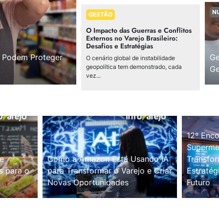
N
GESTÃO
O Impacto das Guerras e Conflitos
Externos no Varejo Brasileiro:
Desafios e Estratégias
s Podem Proteger
Ge
O cenário global de instabilidade
geopolítica tem demonstrado, cada
Ge
vez...
12º Enco
Supermer
e
Como a Amazon Está Usando IA
Transfor
s para o
para Transformar o Varejo e Criar
Estratég
Novas Oportunidades
Futuro