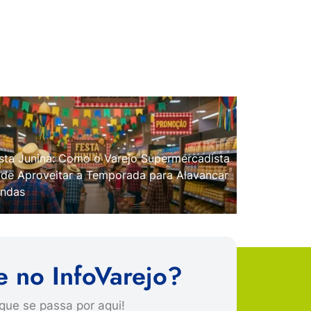
sta Junina: Como o Varejo Supermercadista
de Aproveitar a Temporada para Alavancar
ndas
e no InfoVarejo?
que se passa por aqui!