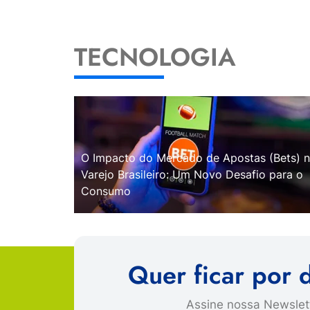
TECNOLOGIA
O Impacto do Mercado de Apostas (Bets) 
Varejo Brasileiro: Um Novo Desafio para o
Consumo
Quer ficar por 
Assine nossa Newslett