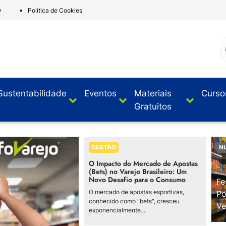
e
Política de Cookies
Sustentabilidade
Eventos
Materiais
Curso
Gratuitos
GESTÃO
N
O Impacto do Mercado de Apostas
(Bets) no Varejo Brasileiro: Um
Novo Desafio para o Consumo
Fe
O mercado de apostas esportivas,
Po
conhecido como "bets", cresceu
Ve
exponencialmente...