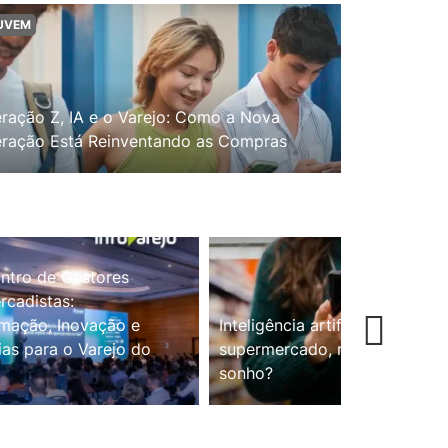
UVEM
ração Z, IA e o Varejo: Como a Nova
ração Está Reinventando as Compras
ntro de Gestores
cadistas:
mação, Inovação e
Inteligência artificial no
ias para o Varejo do
supermercado, realidade ou
sonho?