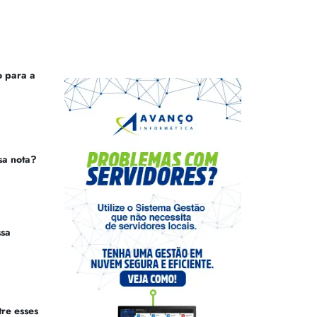
 para a
sa nota?
ssa
tre esses