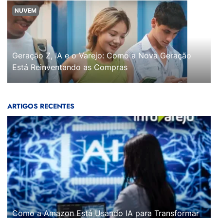
NUVEM
Geração Z, IA e o Varejo: Como a Nova Geração
Está Reinventando as Compras
ARTIGOS RECENTES
Como a Amazon Está Usando IA para Transformar