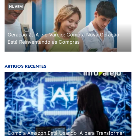
NUVEM
Geração Z, IA e o Varejo: Como a Nova Geração
Está Reinventando as Compras
ARTIGOS RECENTES
Como a Amazon Está Usando IA para Transformar