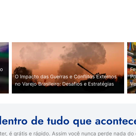
no
Fe
O Impacto das Guerras e Conflitos Externos
Po
no Varejo Brasileiro: Desafios e Estratégias
Ve
dentro de tudo que acontec
er, é grátis e rápido. Assim você nunca perde nada do 