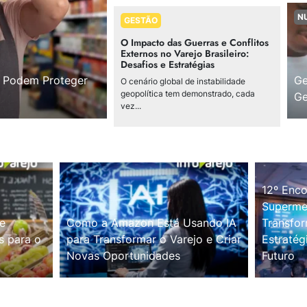
N
GESTÃO
O Impacto das Guerras e Conflitos
Externos no Varejo Brasileiro:
Desafios e Estratégias
s Podem Proteger
Ge
O cenário global de instabilidade
geopolítica tem demonstrado, cada
Ge
vez...
12º Enco
Supermer
e
Como a Amazon Está Usando IA
Transfor
s para o
para Transformar o Varejo e Criar
Estratég
Novas Oportunidades
Futuro