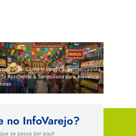
sta Junina: Como o Varejo Supermercadista
de Aproveitar a Temporada para Alavancar
ndas
e no InfoVarejo?
que se passa por aqui!