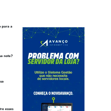
 para a
sa nota?
ssa
tre esses