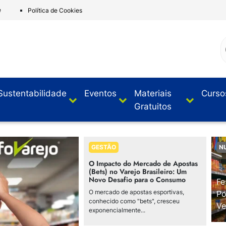
e
Política de Cookies
Sustentabilidade
Eventos
Materiais
Curso
Gratuitos
GESTÃO
N
O Impacto do Mercado de Apostas
(Bets) no Varejo Brasileiro: Um
Novo Desafio para o Consumo
Fe
O mercado de apostas esportivas,
Po
conhecido como "bets", cresceu
Ve
exponencialmente...