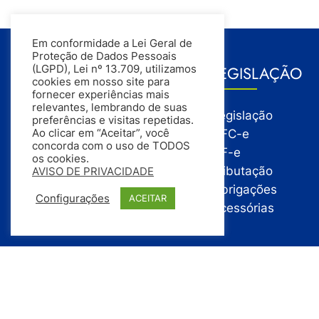
Em conformidade a Lei Geral de
Proteção de Dados Pessoais
GESTÃO
LEGISLAÇÃO
(LGPD), Lei nº 13.709, utilizamos
cookies em nosso site para
fornecer experiências mais
relevantes, lembrando de suas
Gestão
Legislação
preferências e visitas repetidas.
Gestão Financeira
NFC-e
Ao clicar em “Aceitar”, você
concorda com o uso de TODOS
Gestão de Pessoas
NF-e
os cookies.
Compras
Tributação
AVISO DE PRIVACIDADE
Estoque
Obrigações
Configurações
ACEITAR
Vendas
Acessórias