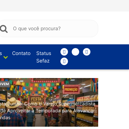
s
Contato
Status
Sefaz
UVEM
sta Junina: Como o Varejo Supermercadista
de Aproveitar a Temporada para Alavancar
ndas