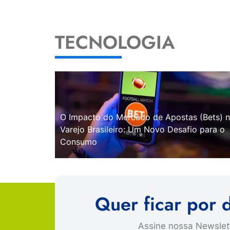
TECNOLOGIA
O Impacto do Mercado de Apostas (Bets) 
Varejo Brasileiro: Um Novo Desafio para o
Consumo
Quer ficar por 
Assine nossa Newslett