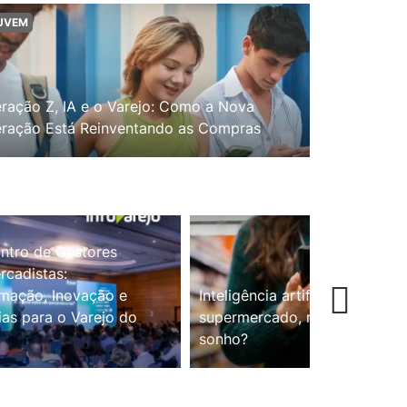
UVEM
ração Z, IA e o Varejo: Como a Nova
ração Está Reinventando as Compras
ntro de Gestores
cadistas:
mação, Inovação e
Inteligência artificial no
ias para o Varejo do
supermercado, realidade ou
sonho?