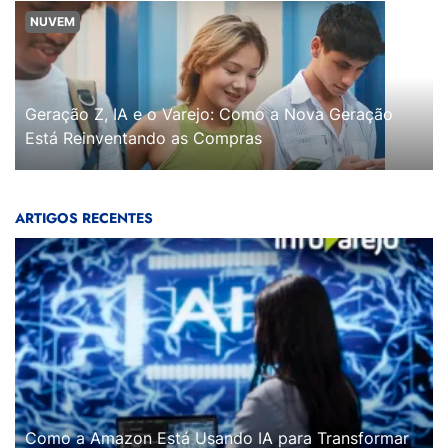
NUVEM
Geração Z, IA e o Varejo: Como a Nova Geração
Está Reinventando as Compras
ARTIGOS RECENTES
Como a Amazon Está Usando IA para Transformar