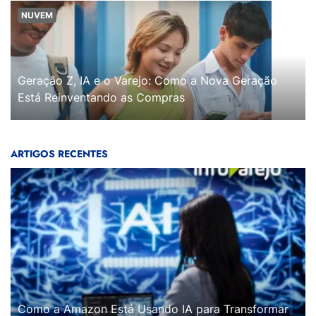
NUVEM
Geração Z, IA e o Varejo: Como a Nova Geração
Está Reinventando as Compras
ARTIGOS RECENTES
Como a Amazon Está Usando IA para Transformar