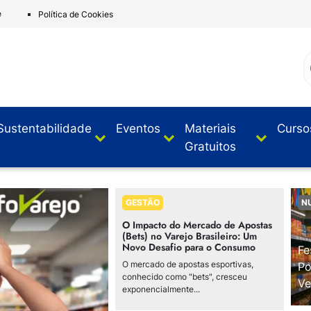
e
Política de Cookies
Sustentabilidade
Eventos
Materiais
Curso
Gratuitos
GESTÃO
N
O Impacto do Mercado de Apostas
(Bets) no Varejo Brasileiro: Um
Novo Desafio para o Consumo
Fe
O mercado de apostas esportivas,
Po
conhecido como "bets", cresceu
Ve
exponencialmente...