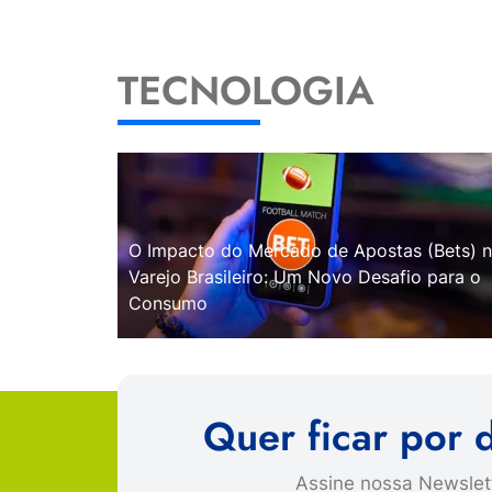
TECNOLOGIA
O Impacto do Mercado de Apostas (Bets) 
Varejo Brasileiro: Um Novo Desafio para o
Consumo
Quer ficar por 
Assine nossa Newslett