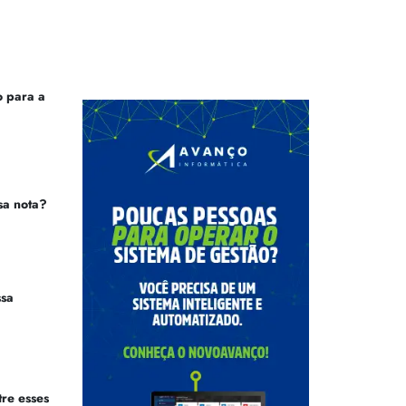
 para a
sa nota?
ssa
tre esses