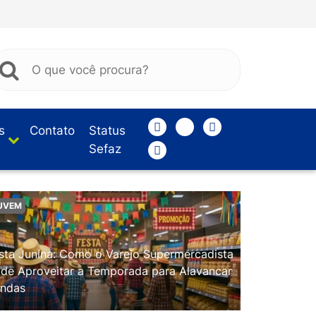
s
Contato
Status
Sefaz
UVEM
sta Junina: Como o Varejo Supermercadista
de Aproveitar a Temporada para Alavancar
ndas