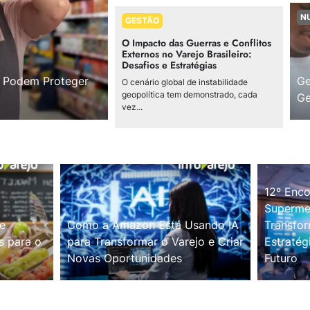
N
GESTÃO
O Impacto das Guerras e Conflitos
Externos no Varejo Brasileiro:
Desafios e Estratégias
s Podem Proteger
Ge
O cenário global de instabilidade
geopolítica tem demonstrado, cada
Ge
vez...
12º Enco
Supermer
e
Como a Amazon Está Usando IA
Transfor
s para o
para Transformar o Varejo e Criar
Estratég
Novas Oportunidades
Futuro