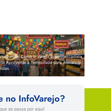
sta Junina: Como o Varejo Supermercadista
de Aproveitar a Temporada para Alavancar
ndas
e no InfoVarejo?
que se passa por aqui!