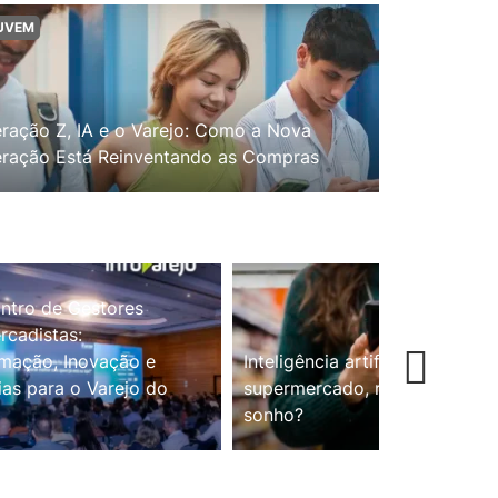
UVEM
ração Z, IA e o Varejo: Como a Nova
ração Está Reinventando as Compras
ntro de Gestores
cadistas:
mação, Inovação e
Inteligência artificial no
ias para o Varejo do
supermercado, realidade ou
sonho?