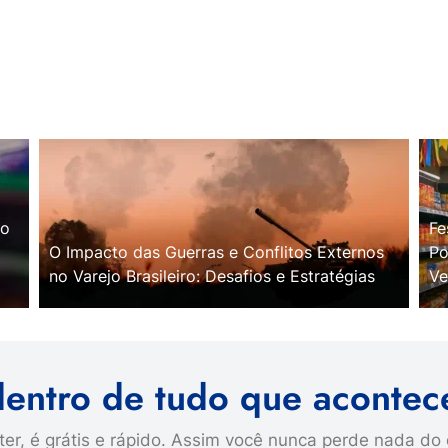
no
Fe
O Impacto das Guerras e Conflitos Externos
Po
no Varejo Brasileiro: Desafios e Estratégias
Ve
dentro de tudo que acontec
er, é grátis e rápido. Assim você nunca perde nada do 