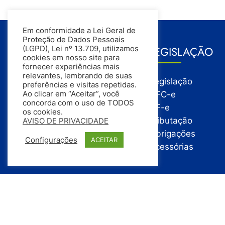
Em conformidade a Lei Geral de
Proteção de Dados Pessoais
GESTÃO
LEGISLAÇÃO
(LGPD), Lei nº 13.709, utilizamos
cookies em nosso site para
fornecer experiências mais
relevantes, lembrando de suas
Gestão
Legislação
preferências e visitas repetidas.
Gestão Financeira
NFC-e
Ao clicar em “Aceitar”, você
concorda com o uso de TODOS
Gestão de Pessoas
NF-e
os cookies.
Compras
Tributação
AVISO DE PRIVACIDADE
Estoque
Obrigações
Configurações
ACEITAR
Vendas
Acessórias