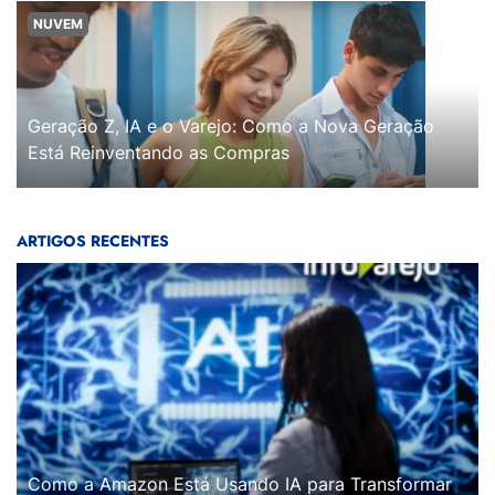
NUVEM
Geração Z, IA e o Varejo: Como a Nova Geração
Está Reinventando as Compras
ARTIGOS RECENTES
Como a Amazon Está Usando IA para Transformar