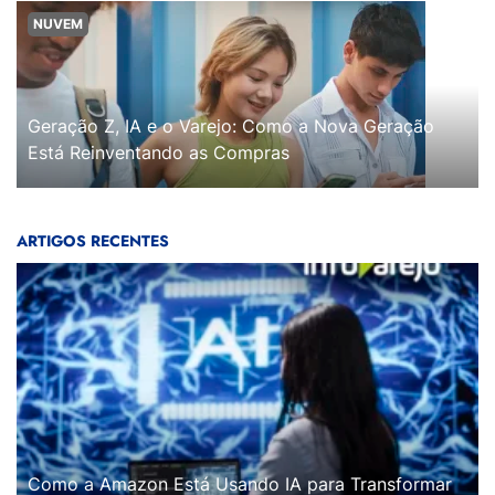
NUVEM
Geração Z, IA e o Varejo: Como a Nova Geração
Está Reinventando as Compras
ARTIGOS RECENTES
Como a Amazon Está Usando IA para Transformar