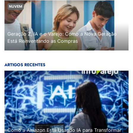
NUVEM
Geração Z, IA e o Varejo: Como a Nova Geração
Está Reinventando as Compras
ARTIGOS RECENTES
Como a Amazon Está Usando IA para Transformar