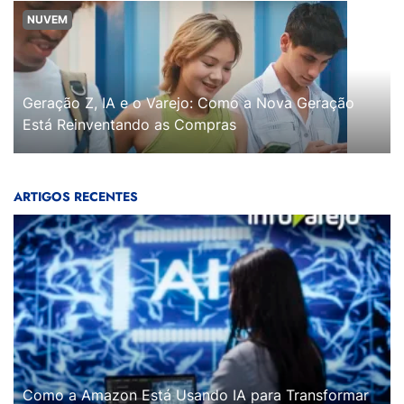
NUVEM
Geração Z, IA e o Varejo: Como a Nova Geração
Está Reinventando as Compras
ARTIGOS RECENTES
Como a Amazon Está Usando IA para Transformar