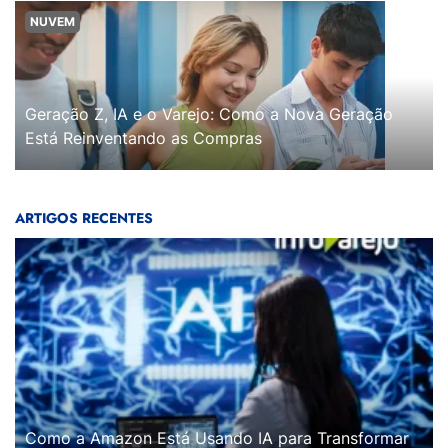
NUVEM
Geração Z, IA e o Varejo: Como a Nova Geração
Está Reinventando as Compras
ARTIGOS RECENTES
Como a Amazon Está Usando IA para Transformar