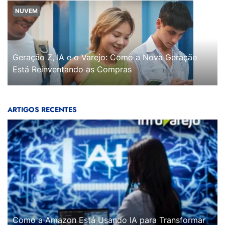
NUVEM
Geração Z, IA e o Varejo: Como a Nova Geração
Está Reinventando as Compras
ARTIGOS RECENTES
Como a Amazon Está Usando IA para Transformar