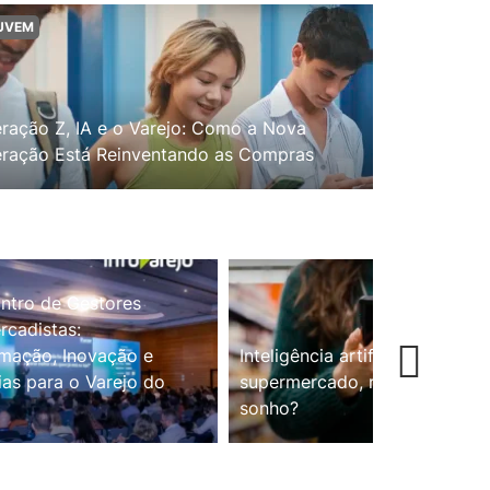
UVEM
ração Z, IA e o Varejo: Como a Nova
ração Está Reinventando as Compras
ntro de Gestores
cadistas:
mação, Inovação e
Inteligência artificial no
ias para o Varejo do
supermercado, realidade ou
sonho?