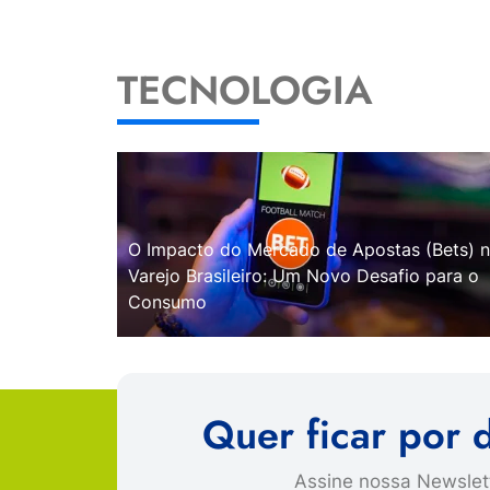
TECNOLOGIA
O Impacto do Mercado de Apostas (Bets) 
Varejo Brasileiro: Um Novo Desafio para o
Consumo
Quer ficar por 
Assine nossa Newslett