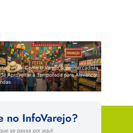
sta Junina: Como o Varejo Supermercadista
de Aproveitar a Temporada para Alavancar
ndas
e no InfoVarejo?
que se passa por aqui!