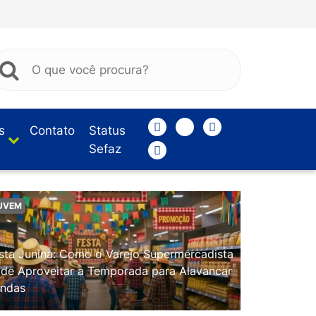
s
Contato
Status
Sefaz
UVEM
sta Junina: Como o Varejo Supermercadista
de Aproveitar a Temporada para Alavancar
ndas