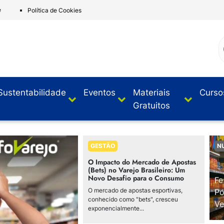
e
Política de Cookies
Sustentabilidade
Eventos
Materiais
Curso
Gratuitos
GESTÃO
N
O Impacto do Mercado de Apostas
(Bets) no Varejo Brasileiro: Um
Novo Desafio para o Consumo
Fe
O mercado de apostas esportivas,
Po
conhecido como "bets", cresceu
Ve
exponencialmente...