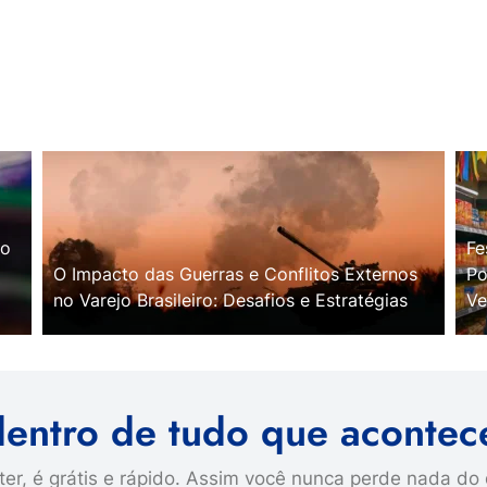
no
Fe
O Impacto das Guerras e Conflitos Externos
Po
no Varejo Brasileiro: Desafios e Estratégias
Ve
dentro de tudo que acontec
er, é grátis e rápido. Assim você nunca perde nada do 