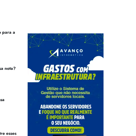
 para a
sa nota?
ssa
tre esses