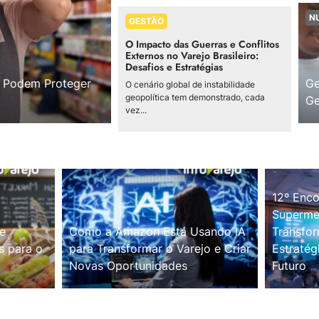
N
GESTÃO
O Impacto das Guerras e Conflitos
Externos no Varejo Brasileiro:
Desafios e Estratégias
s Podem Proteger
Ge
O cenário global de instabilidade
geopolítica tem demonstrado, cada
Ge
vez...
12º Enco
Supermer
e
Como a Amazon Está Usando IA
Transfor
s para o
para Transformar o Varejo e Criar
Estratég
Novas Oportunidades
Futuro