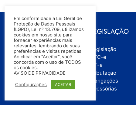
Em conformidade a Lei Geral de
Proteção de Dados Pessoais
GESTÃO
LEGISLAÇÃO
(LGPD), Lei nº 13.709, utilizamos
cookies em nosso site para
fornecer experiências mais
relevantes, lembrando de suas
Gestão
Legislação
preferências e visitas repetidas.
Gestão Financeira
NFC-e
Ao clicar em “Aceitar”, você
concorda com o uso de TODOS
Gestão de Pessoas
NF-e
os cookies.
Compras
Tributação
AVISO DE PRIVACIDADE
Estoque
Obrigações
Configurações
ACEITAR
Vendas
Acessórias