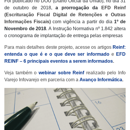
Foi publicado no DOU (Diário Oficial da União), no dia 31
de outubro de 2018,
a prorrogação da
E
FD Reinf
(Escrituração Fiscal Digital de Retenções e Outras
Informações Fiscais)
com vigência a partir do dia
1º
de
Novembro de 2018
. A Instrução Normativa nº 1.842 altera
o cronograma de implantação de entrega pelas empresas
Para mais detalhes deste projeto, acesse os artigos
Reinf:
entenda o que é e o que deve ser informado
e
EFD
REINF – 6 principais eventos a serem informados
.
Veja também o
webinar sobre Reinf
realizado pelo Info
Varejo
Infovarejo
em parceria com a
Avanço Informática
.