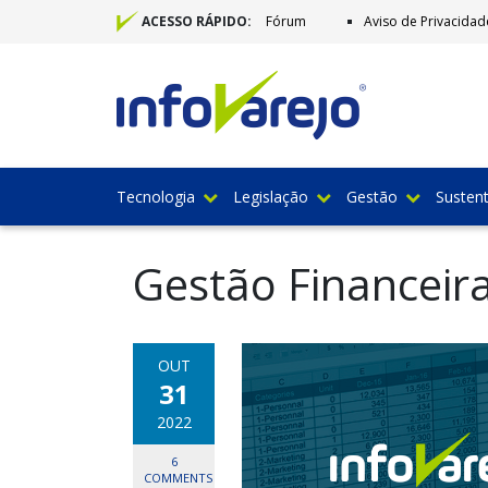
Fórum
Aviso de Privacidad
ACESSO RÁPIDO:
Tecnologia
Legislação
Gestão
Sustent
Gestão Financeir
OUT
31
2022
6
COMMENTS