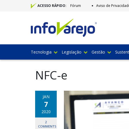
Fórum
Aviso de Privacidad
ACESSO RÁPIDO:
Tecnologia
Legislação
Gestão
Sustent
NFC-e
JAN
7
2020
2
COMMENTS