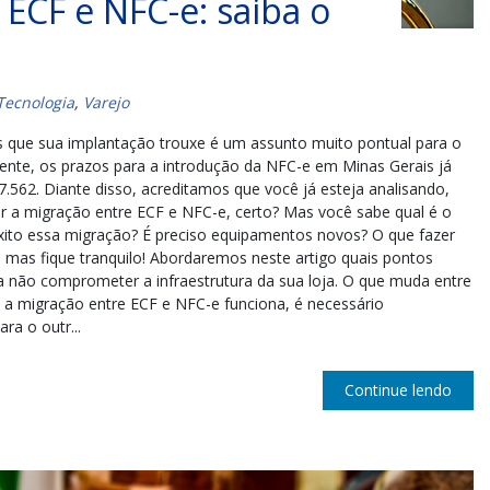
 ECF e NFC-e: saiba o
Tecnologia
,
Varejo
s que sua implantação trouxe é um assunto muito pontual para o
iente, os prazos para a introdução da NFC-e em Minas Gerais já
.562. Diante disso, acreditamos que você já esteja analisando,
ar a migração entre ECF e NFC-e, certo? Mas você sabe qual é o
xito essa migração? É preciso equipamentos novos? O que fazer
 mas fique tranquilo! Abordaremos neste artigo quais pontos
 não comprometer a infraestrutura da sua loja. O que muda entre
a migração entre ECF e NFC-e funciona, é necessário
a o outr...
Continue lendo