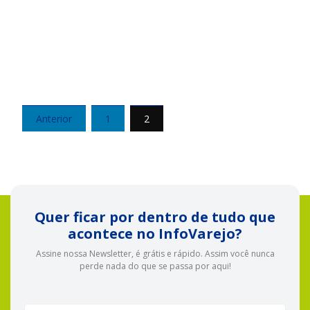
Paginação
Anterior
1
2
de
posts
Quer ficar por dentro de tudo que
acontece no InfoVarejo?
Assine nossa Newsletter, é grátis e rápido. Assim você nunca
perde nada do que se passa por aqui!