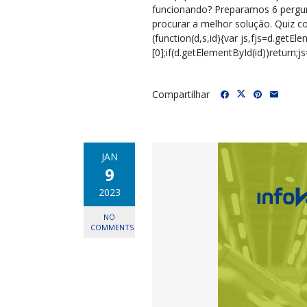
funcionando? Preparamos 6 pergun
procurar a melhor solução. Quiz
(function(d,s,id){var js,fjs=d.get
[0];if(d.getElementById(id))return;j
Compartilhar
JAN
9
2023
NO
COMMENTS