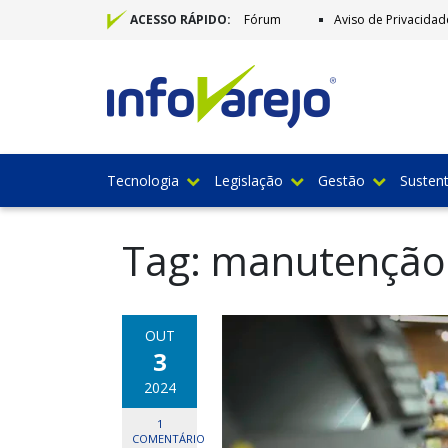
Fórum
Aviso de Privacidad
ACESSO RÁPIDO:
Tecnologia
Legislação
Gestão
Sustent
Tag:
manutenção 
OUT
3
2024
1
COMENTÁRIO