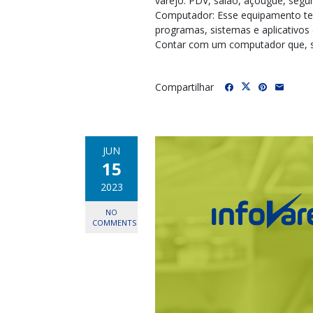
varejo: PDV, salão, açougue, segu
Computador: Esse equipamento te
programas, sistemas e aplicativos 
Contar com um computador que, so
Compartilhar
JUN
15
2023
NO
COMMENTS