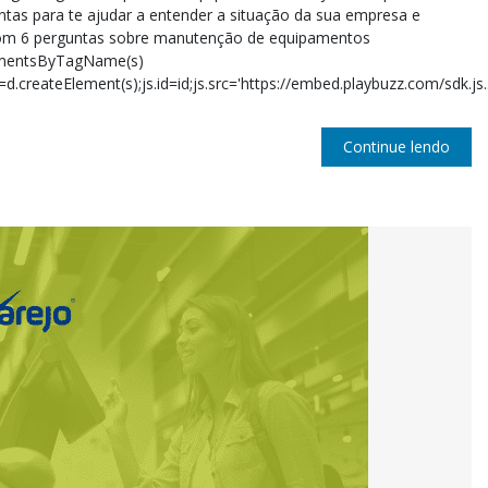
tas para te ajudar a entender a situação da sua empresa e
 com 6 perguntas sobre manutenção de equipamentos
ElementsByTagName(s)
s=d.createElement(s);js.id=id;js.src='https://embed.playbuzz.com/sdk.js..
Continue lendo