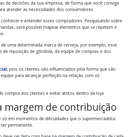
as de decisões da sua empresa, de forma que você consiga
ara atender as necessidades dos consumidores.
a é conhecer e entender esses compradores. Pesquisando sobre
mandas, será possível mapear elementos que se repetem e
ão.
s de uma determinada marca de cerveja, por exemplo, esse
pe de reposição de gôndola, da equipe de compras e dos
ial
, pois os clientes são influenciados pela forma que são
a equipe para alcançar perfeição na relação com os
 compra dos clientes e evitar atritos dentro da loja.
da margem de contribuição
é só em momentos de dificuldades que o supermercadista
e ser permanente.
io deve ser feita com base na margem de contribuição de cada