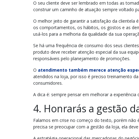
O seu cliente deve ser lembrado em todas as tomad
construir um caminho de atuação sempre voltado p
O melhor jeito de garantir a satisfação da clientel
os comportamentos, os hábitos, os gostos e as de
usá-los para a melhoria da qualidade da sua operaç
Se há uma frequência de consumo dos seus cliente
produto deve receber atenção especial da sua equi
responsáveis pelo planejamento de promoções.
O
atendimento também merece atenção espec
atendidos na loja, por isso é preciso treinamento d
consumidores.
A dica é: sempre pensar em melhorar a experiência de
4. Honrarás a gestão 
Falamos em crise no começo do texto, porém não 
precisa se preocupar com a gestão da loja, ela dev
A estratégia operacional das mercadorias do negóc