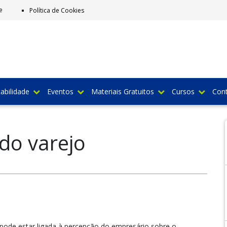
e
Política de Cookies
abilidade
Eventos
Materiais Gratuitos
Cursos
Con
o varejo
pode estar ligada à percepção do empresário sobre o