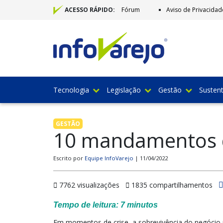
Fórum
Aviso de Privacidad
ACESSO RÁPIDO:
Tecnologia
Legislação
Gestão
Sustent
GESTÃO
10 mandamentos d
Escrito por
Equipe InfoVarejo
| 11/04/2022
7762 visualizações
1835 compartilhamentos
Tempo de leitura:
7
minutos
Em momentos de crise, a sobrevivência do negócio 