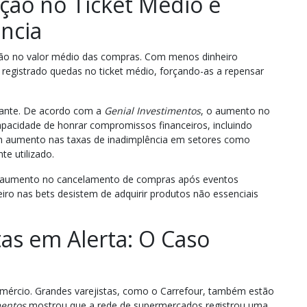
ção no Ticket Médio e
ncia
ção no valor médio das compras. Com menos dinheiro
 registrado quedas no ticket médio, forçando-as a repensar
pante. De acordo com a
Genial Investimentos
, o aumento no
pacidade de honrar compromissos financeiros, incluindo
um aumento nas taxas de inadimplência em setores como
te utilizado.
 um aumento no cancelamento de compras após eventos
ro nas bets desistem de adquirir produtos não essenciais
as em Alerta: O Caso
mércio. Grandes varejistas, como o Carrefour, também estão
mentos
mostrou que a rede de supermercados registrou uma