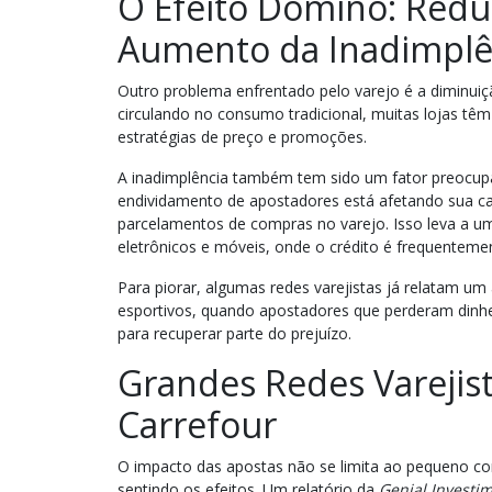
O Efeito Dominó: Redu
Aumento da Inadimplê
Outro problema enfrentado pelo varejo é a diminui
circulando no consumo tradicional, muitas lojas têm
estratégias de preço e promoções.
A inadimplência também tem sido um fator preocu
endividamento de apostadores está afetando sua ca
parcelamentos de compras no varejo. Isso leva a 
eletrônicos e móveis, onde o crédito é frequentemen
Para piorar, algumas redes varejistas já relatam
esportivos, quando apostadores que perderam dinhei
para recuperar parte do prejuízo.
Grandes Redes Varejist
Carrefour
O impacto das apostas não se limita ao pequeno co
sentindo os efeitos. Um relatório da
Genial Investi