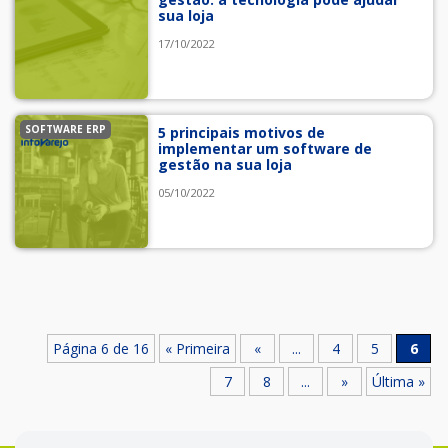
sua loja
17/10/2022
SOFTWARE ERP
5 principais motivos de
implementar um software de
gestão na sua loja
05/10/2022
Página 6 de 16
« Primeira
«
...
4
5
6
7
8
...
»
Última »