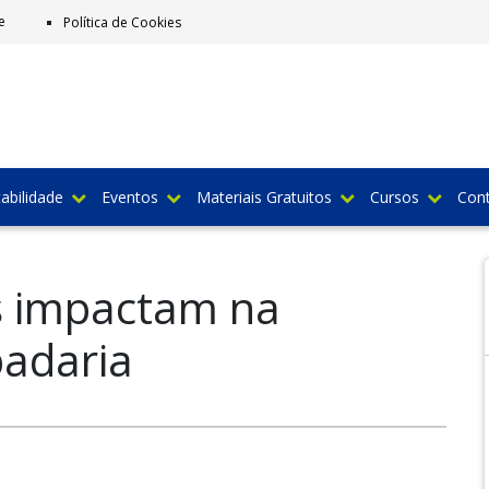
e
Política de Cookies
abilidade
Eventos
Materiais Gratuitos
Cursos
Con
s impactam na
padaria