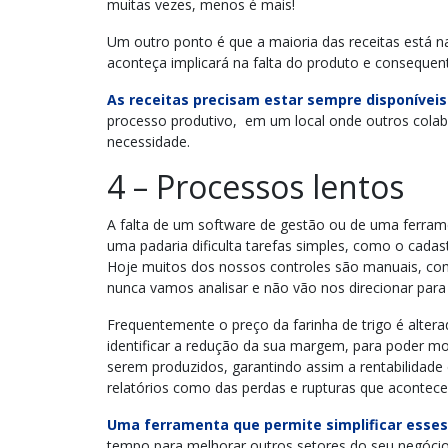
muitas vezes, menos é mais!
Um outro ponto é que a maioria das receitas está n
aconteça implicará na falta do produto e conseque
As receitas precisam estar sempre disponíveis 
processo produtivo, em um local onde outros cola
necessidade.
4 – Processos lentos
A falta de um software de gestão ou de uma ferra
uma padaria dificulta tarefas simples, como o cadas
Hoje muitos dos nossos controles são manuais, co
nunca vamos analisar e não vão nos direcionar para
Frequentemente o preço da farinha de trigo é alter
identificar a redução da sua margem, para poder mod
serem produzidos, garantindo assim a rentabilidade
relatórios como das perdas e rupturas que aconte
Uma ferramenta que permite simplificar esse
tempo para melhorar outros setores do seu negóci