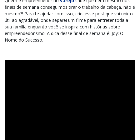
Quem é empreendedor no
varejo
sabe que nem mesmo nos
finais de semana conseguimos tirar o trabalho da cabeça, não é
mesmo?! Para te ajudar com isso, criei esse post que vai unir o
útil ao agradável, onde separei um filme para entreter toda a
sua família enquanto você se inspira com histórias sobre
empreendedorismo. A dica desse final de semana é: Joy: O
Nome do Sucesso.