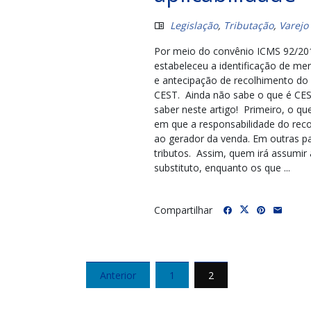
Legislação
,
Tributação
,
Varejo
Por meio do convênio ICMS 92/201
estabeleceu a identificação de mer
e antecipação de recolhimento do 
CEST. Ainda não sabe o que é CES
saber neste artigo! Primeiro, o que
em que a responsabilidade do reco
ao gerador da venda. Em outras pa
tributos. Assim, quem irá assumir
substituto, enquanto os que ...
Compartilhar
Paginação
Anterior
1
2
de