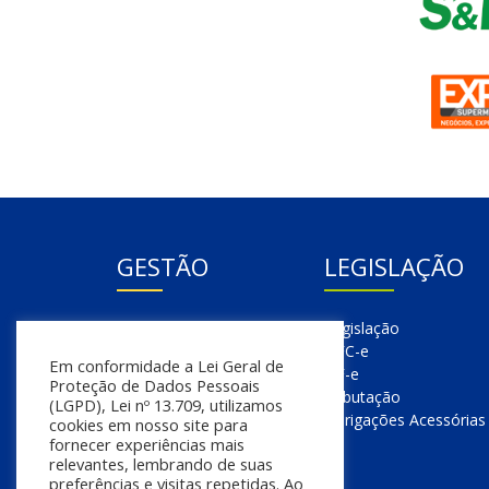
GESTÃO
LEGISLAÇÃO
Gestão
Legislação
Gestão Financeira
NFC-e
Em conformidade a Lei Geral de
Gestão de Pessoas
NF-e
Proteção de Dados Pessoais
Compras
Tributação
(LGPD), Lei nº 13.709, utilizamos
Estoque
Obrigações Acessórias
cookies em nosso site para
Vendas
fornecer experiências mais
relevantes, lembrando de suas
preferências e visitas repetidas. Ao