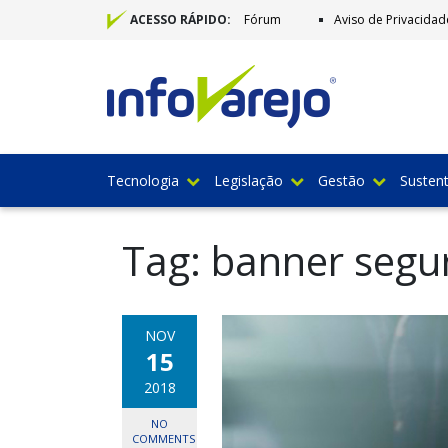
Fórum
Aviso de Privacidad
ACESSO RÁPIDO:
Tecnologia
Legislação
Gestão
Sustent
Tag:
banner segur
NOV
15
2018
NO
COMMENTS