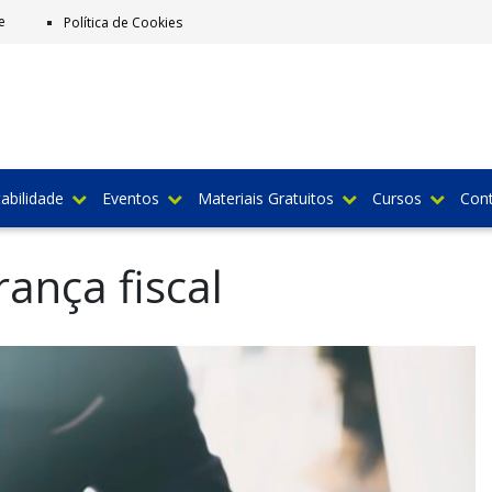
e
Política de Cookies
abilidade
Eventos
Materiais Gratuitos
Cursos
Con
ança fiscal