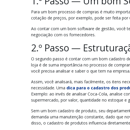
1.º
Passo — Um bom So
Para um bom processo de compras é muito importan
cotação de preços, por exemplo, pode ser feita po
Ao contar com um bom software de gestão, você te
negociação com os fornecedores.
2.º
Passo — Estruturaç
O segundo passo é contar com um bom cadastro de 
loja é de suma importância no processo de comprar
você precisa analisar e saber o que tem na empresa
Assim, você analisará, mais facilmente, os itens ne
necessidade. Uma
dica para o cadastro dos prod
Exemplo: ao invés de analisar Coca-Cola, analise co
supermercado, por valor, quantidade no estoque e g
Sem um bom cadastro de produto, seu departamento
demanda uma manutenção constante, dado que nov
disso, o cadastro de produtos influencia diretamen