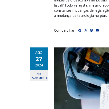
multas pelo descumprimento são “
fiscal? Todo varejista, mesmo aque
constantes mudanças de legislaçã
a mudança da tecnologia no pon...
Compartilhar
AGO
27
2024
NO
COMMENTS