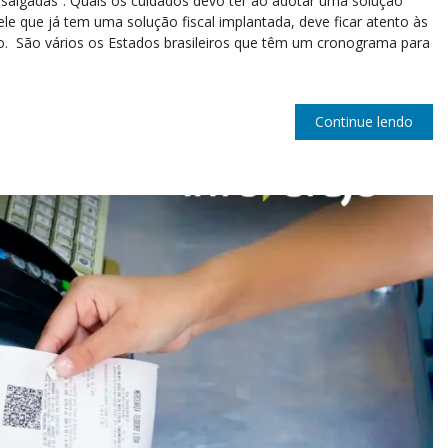
salgadas”. Quais os cuidados devo ter ao adotar uma solução
le que já tem uma solução fiscal implantada, deve ficar atento às
o. São vários os Estados brasileiros que têm um cronograma para
Continue lendo