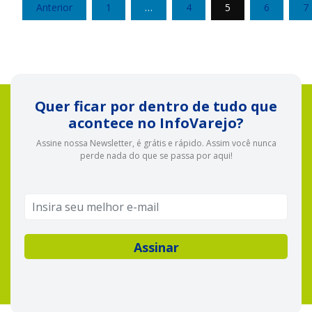
Paginação
Anterior
1
…
4
5
6
7
de
posts
Quer ficar por dentro de tudo que
acontece no InfoVarejo?
Assine nossa Newsletter, é grátis e rápido. Assim você nunca
perde nada do que se passa por aqui!