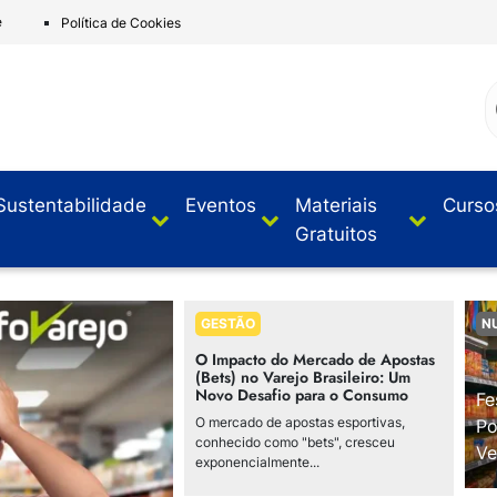
e
Política de Cookies
Sustentabilidade
Eventos
Materiais
Curso
Gratuitos
GESTÃO
N
O Impacto do Mercado de Apostas
(Bets) no Varejo Brasileiro: Um
Novo Desafio para o Consumo
Fe
O mercado de apostas esportivas,
Po
conhecido como "bets", cresceu
Ve
exponencialmente...