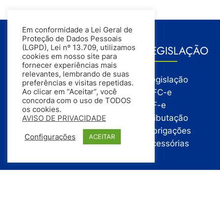
Em conformidade a Lei Geral de
Proteção de Dados Pessoais
GESTÃO
LEGISLAÇÃO
(LGPD), Lei nº 13.709, utilizamos
cookies em nosso site para
fornecer experiências mais
relevantes, lembrando de suas
Gestão
Legislação
preferências e visitas repetidas.
Gestão Financeira
NFC-e
Ao clicar em “Aceitar”, você
concorda com o uso de TODOS
Gestão de Pessoas
NF-e
os cookies.
Compras
Tributação
AVISO DE PRIVACIDADE
Estoque
Obrigações
Configurações
ACEITAR
Vendas
Acessórias