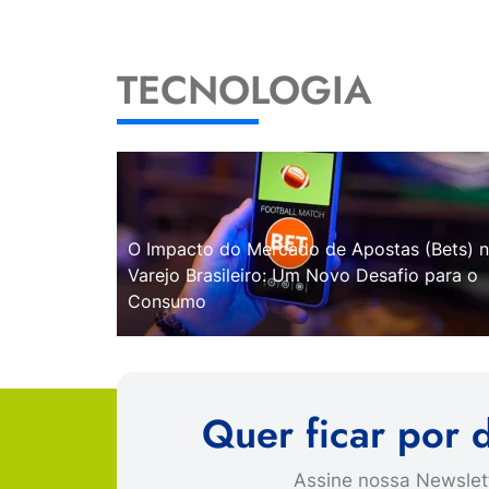
TECNOLOGIA
O Impacto do Mercado de Apostas (Bets) 
Varejo Brasileiro: Um Novo Desafio para o
Consumo
Quer ficar por 
Assine nossa Newslett