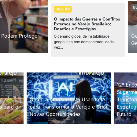
N
GESTÃO
O Impacto das Guerras e Conflitos
Externos no Varejo Brasileiro:
Desafios e Estratégias
s Podem Proteger
Ge
O cenário global de instabilidade
geopolítica tem demonstrado, cada
Ge
vez...
12º Enco
Supermer
e
Como a Amazon Está Usando IA
Transfor
s para o
para Transformar o Varejo e Criar
Estratég
Novas Oportunidades
Futuro