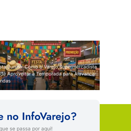
sta Junina: Como o Varejo Supermercadista
de Aproveitar a Temporada para Alavancar
ndas
e no InfoVarejo?
que se passa por aqui!