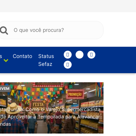
s
Contato
Status
Sefaz
UVEM
sta Junina: Como o Varejo Supermercadista
de Aproveitar a Temporada para Alavancar
ndas