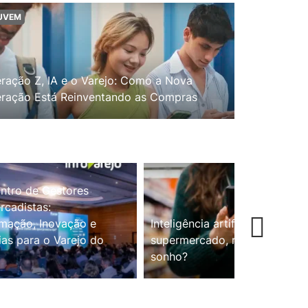
UVEM
ração Z, IA e o Varejo: Como a Nova
ração Está Reinventando as Compras
ntro de Gestores
cadistas:
mação, Inovação e
Inteligência artificial no
ias para o Varejo do
supermercado, realidade ou
sonho?