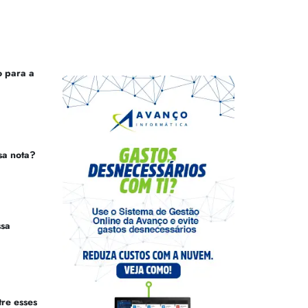
 para a
sa nota?
ssa
tre esses